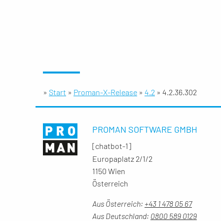
»
Start
»
Proman-X-Release
»
4.2
»
4.2.36.302
PROMAN SOFTWARE GMBH
[chatbot-1]
Europaplatz 2/1/2
1150 Wien
Österreich
Aus Österreich:
+43 1 478 05 67
Aus Deutschland:
0800 589 0129