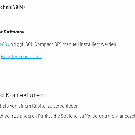
ichnis \BIN)
der Software
 x86
und ggf. SQL Compact SP1 manuell installiert werden.
e
Haupt Release Seite
.
d Korrekturen
rhalb von einem Kapitel zu verschieben
chseln zu anderen Punkte die Speicheraufforderung nicht angeze
t