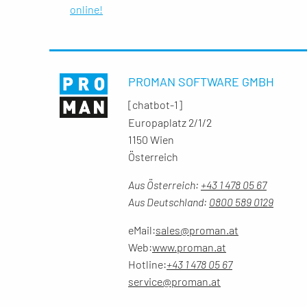
online!
PROMAN SOFTWARE GMBH
[chatbot-1]
Europaplatz 2/1/2
1150 Wien
Österreich
Aus Österreich:
+43 1 478 05 67
Aus Deutschland:
0800 589 0129
eMail:
sales@proman.at
Web:
www.proman.at
Hotline:
+43 1 478 05 67
service@proman.at