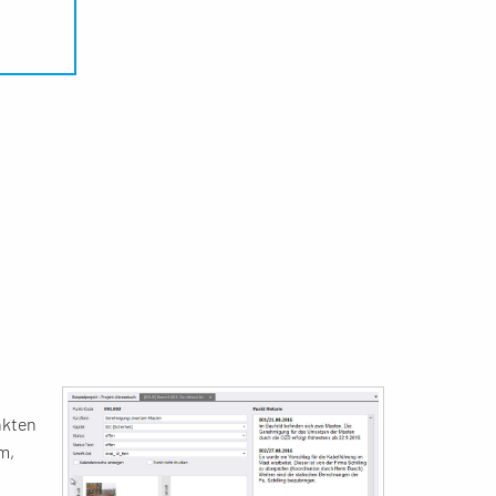
nkten
m,