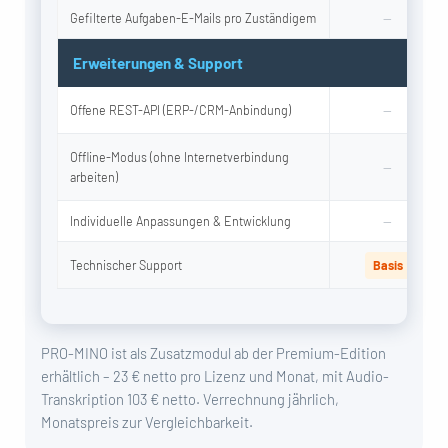
Gefilterte Aufgaben-E-Mails pro Zuständigem
—
Erweiterungen & Support
Offene REST-API (ERP-/CRM-Anbindung)
—
Offline-Modus (ohne Internetverbindung
—
arbeiten)
Individuelle Anpassungen & Entwicklung
—
Technischer Support
Basis
PRO-MINO ist als Zusatzmodul ab der Premium-Edition
erhältlich – 23 € netto pro Lizenz und Monat, mit Audio-
Transkription 103 € netto. Verrechnung jährlich,
Monatspreis zur Vergleichbarkeit.