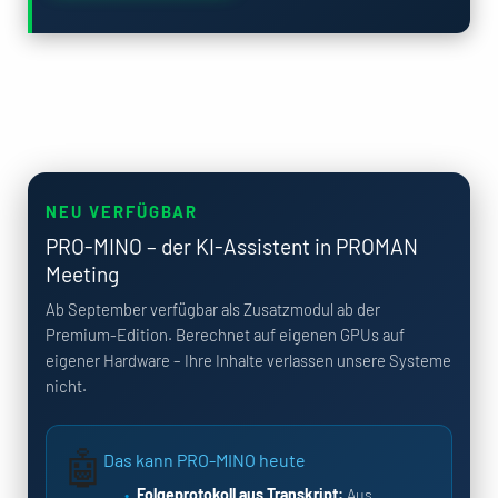
NEU VERFÜGBAR
PRO-MINO – der KI-Assistent in PROMAN
Meeting
Ab September verfügbar als Zusatzmodul ab der
Premium-Edition. Berechnet auf eigenen GPUs auf
eigener Hardware – Ihre Inhalte verlassen unsere Systeme
nicht.
🤖
Das kann PRO-MINO heute
Folgeprotokoll aus Transkript:
Aus