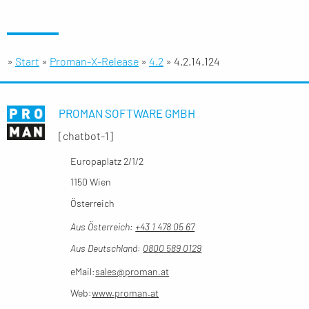
»
Start
»
Proman-X-Release
»
4.2
»
4.2.14.124
PROMAN SOFTWARE GMBH
[chatbot-1]
Europaplatz 2/1/2
1150 Wien
Österreich
Aus Österreich:
+43 1 478 05 67
Aus Deutschland:
0800 589 0129
eMail:
sales@proman.at
Web:
www.proman.at