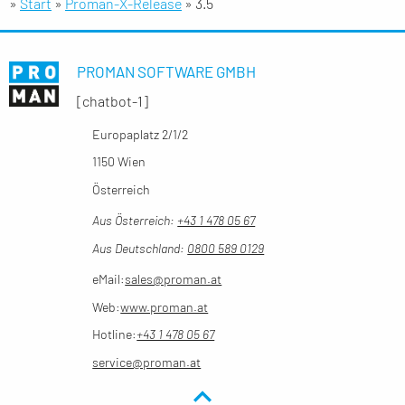
»
Start
»
Proman-X-Release
»
3.5
PROMAN SOFTWARE GMBH
[chatbot-1]
Europaplatz 2/1/2
1150 Wien
Österreich
Aus Österreich:
+43 1 478 05 67
Aus Deutschland:
0800 589 0129
eMail:
sales@proman.at
Web:
www.proman.at
Hotline:
+43 1 478 05 67
service@proman.at